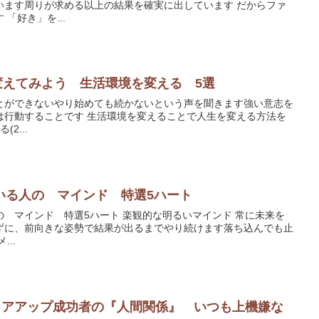
す周りが求める以上の結果を確実に出しています だからファ
ンが増え、収入もアップします 「好き」を...
を変えてみよう 生活環境を変える 5選
とができないやり始めても続かないという声を聞きます強い意志を
境を変えることで人生を変える方法を
る(2...
いる人の マインド 特選5ハート
ハート 楽観的な明るいマインド 常に未来を
ずに、前向きな姿勢で結果が出るまでやり続けます落ち込んでも止
メ...
ャリアアップ成功者の『人間関係』 いつも上機嫌な