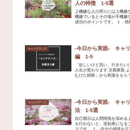
人の特徴 1-5選
上機嫌な人の周りには上機嫌
機嫌でいるとその場が不機嫌なムードになります。 い
成功のポイン
-今日から実践- キ
キャリアアップ
編 1-5
「欲しいけど高い、行きたい
人生が変わります 京都東龍 よりよい人生にするためにも「学びの経験」に価値を置き、「一皮
むけた経験」から刺激をもらうこ
-今日から実践- キ
キャリアアップ
法 1-5選
自己開示は人間関係を深める
を行わないと、逆効果になる