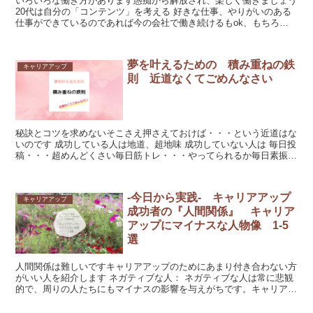
いろいろな働き方があります愚痴から解放され、楽しく働きましょう
20代は自分の「コンテンツ」を考える 好きな仕事、やりがいのある
仕事ができているのであれば今の会社で働き続けるもok、もちろん
起業するのもo...
夢を叶えるための 積み重ねの鉄
キャリアアップ
則 近道なくてごめんなさい
秘訣とコツを求めないそこさえ押さえておけば・・・という近道はな
いのです 成功している人は地道、超地味 成功していない人は 毎日投
稿・・・超めんどくさい毎日筋トレ・・・やってられるか毎日素振
り・・・疲れる～ ...
-今日から実践- キャリアアップ
キャリアアップ
成功者の『人間関係』 キャリア
アップにマイナスな人物像 1-5
選
人間関係は難しいですキャリアアップのためにあまり付き合わない方
がいい人を紹介します ネガティブな人： ネガティブな人は常に悲観
的で、周りの人たちにもマイナスの影響を与えがちです。キャリアア
ップに向けて取り組んでいる人は、...