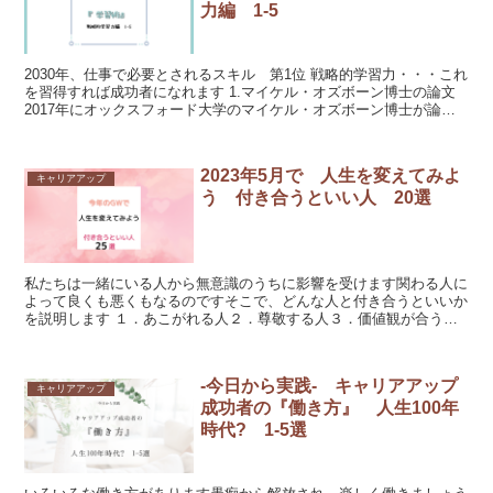
力編 1-5
2030年、仕事で必要とされるスキル 第1位 戦略的学習力・・・これ
を習得すれば成功者になれます 1.マイケル・オズボーン博士の論文
2017年にオックスフォード大学のマイケル・オズボーン博士が論文
を発表し...
2023年5月で 人生を変えてみよ
キャリアアップ
う 付き合うといい人 20選
私たちは一緒にいる人から無意識のうちに影響を受けます関わる人に
よって良くも悪くもなるのですそこで、どんな人と付き合うといいか
を説明します １．あこがれる人２．尊敬する人３．価値観が合う人
４．趣味が合う人５．ポジティブな人 ...
-今日から実践- キャリアアップ
キャリアアップ
成功者の『働き方』 人生100年
時代? 1-5選