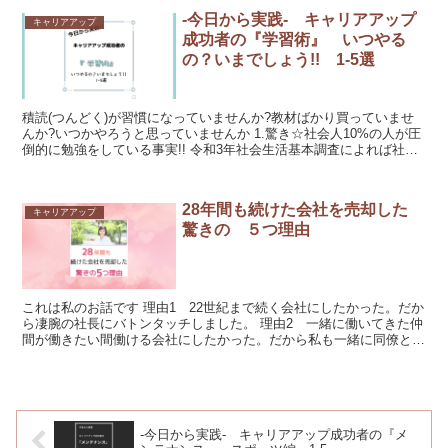
-今日から実践- キャリアアップ
キャリアアップ
成功者の『学習術』 いつやる
の？いまでしょう!! 1-5選
積読(つんどく)が習慣になっていませんか?教材ばかり買っていませ
んか?いつかやろうと思っていませんか 1.驚き☆社会人10%の人が圧
倒的に勉強をしている事実!! 令和3年社会生活基本調査によれば社会
人の平均学習時間は10...
28年間も続けた会社を売却した
キャリアアップ
驚きの ５つ理由
これは私のお話です 理由1 22世紀まで続く会社にしたかった。だか
ら凄腕の社長にバトンタッチしました。 理由2 一緒に働いてきた仲
間が働きたい間働ける会社にしたかった。だから私も一緒に同僚とし
て残ります。 理由3...
-今日から実践- キャリアアップ成功者の『メ