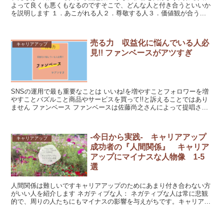
よって良くも悪くもなるのですそこで、どんな人と付き合うといいか
を説明します １．あこがれる人２．尊敬する人３．価値観が合う人
４．趣味が合う人５．ポジティブな人 ...
売る力 収益化に悩んでいる人必
キャリアアップ
見!! ファンベースがアツすぎ
SNSの運用で最も重要なことは いいね!を増やすことフォロワーを増
やすことバズルこと商品やサービスを買って!!と訴えることではあり
ません ファンベース ファンベースは佐藤尚之さんによって提唱され
た概念 ...
-今日から実践- キャリアアップ
キャリアアップ
成功者の『人間関係』 キャリア
アップにマイナスな人物像 1-5
選
人間関係は難しいですキャリアアップのためにあまり付き合わない方
がいい人を紹介します ネガティブな人： ネガティブな人は常に悲観
的で、周りの人たちにもマイナスの影響を与えがちです。キャリアア
ップに向けて取り組んでいる人は、...